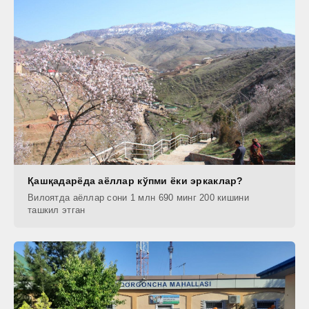
Қашқадарёда аёллар кўпми ёки эркаклар?
Вилоятда аёллар сони 1 млн 690 минг 200 кишини
ташкил этган