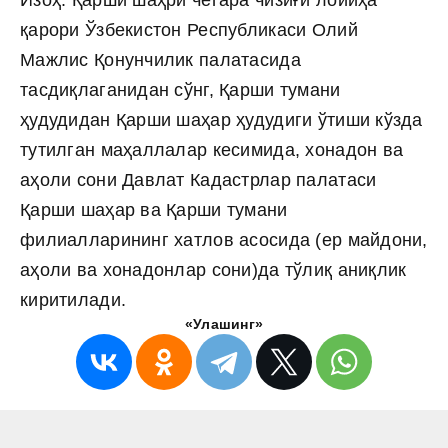
Изоҳ: Қарши шаҳри чегара чизиғи лойиҳа
қарори Ўзбекистон Республикаси Олий
Мажлис Қонунчилик палатасида
тасдиқлаганидан сўнг, Қарши тумани
ҳудудидан Қарши шаҳар ҳудудиги ўтиши кўзда
тутилган маҳаллалар кесимида, хонадон ва
аҳоли сони Давлат Кадастрлар палатаси
Қарши шаҳар ва Қарши тумани
филиалларининг хатлов асосида (ер майдони,
аҳоли ва хонадонлар сони)да тўлиқ аниқлик
киритилади.
«Улашинг»