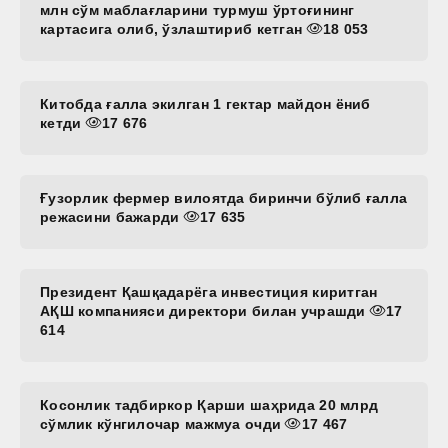
млн сўм маблағларини турмуш ўртоғининг
картасига олиб, ўзлаштириб кетган
18 053
Китобда ғалла экилган 1 гектар майдон ёниб
кетди
17 676
Ғузорлик фермер вилоятда биринчи бўлиб ғалла
режасини бажарди
17 635
Президент Қашқадарёга инвестиция киритган
АҚШ компанияси директори билан учрашди
17
614
Косонлик тадбиркор Қарши шаҳрида 20 млрд
сўмлик кўнгилочар мажмуа очди
17 467