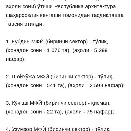
аҳоли сони) ўтиши Республика архитектура-
шаҳарсозлик кенгаши томонидан тасдиқлашга
тавсия этилди.
1. Ғубдин МФЙ (биринчи сектор) - тўлиқ,
(хонадон сони - 1 076 та), (аҳоли - 5 299
нафар);
2. Шойхўжа МФЙ (биринчи сектор) - тўлиқ,
(хонадон сони - 541 та), (аҳоли - 2 593 нафар);
3. Кўчкак МФЙ (биринчи сектор) - қисман,
(хонадон сони - 22 та), (аҳоли - 75 нафар);
4. Узумзор МФЙ (биринчи сектор) - тўлиқ,