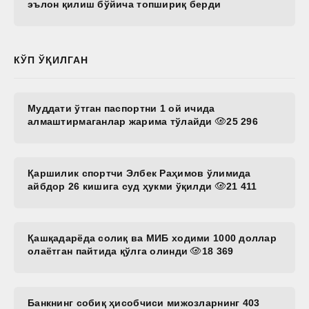
эълон қилиш бўйича топшириқ берди
КЎП ЎҚИЛГАН
Муддати ўтган паспортни 1 ой ичида
алмаштирмаганлар жарима тўлайди
25 296
Қаршилик спортчи Элбек Раҳимов ўлимида
айбдор 26 кишига суд ҳукми ўқилди
21 411
Қашқадарёда солиқ ва МИБ ходими 1000 доллар
олаётган пайтида қўлга олинди
18 369
Банкнинг собиқ ҳисобчиси мижозларнинг 403