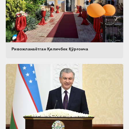
Ривожланаётган Қиличбек Қўрғонча