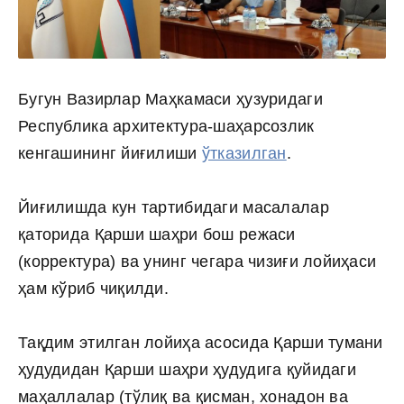
Бугун Вазирлар Маҳкамаси ҳузуридаги
Республика архитектура-шаҳарсозлик
кенгашининг йиғилиши
ўтказилган
.
Йиғилишда кун тартибидаги масалалар
қаторида Қарши шаҳри бош режаси
(корректура) ва унинг чегара чизиғи лойиҳаси
ҳам кўриб чиқилди.
Тақдим этилган лойиҳа асосида Қарши тумани
ҳудудидан Қарши шаҳри ҳудудига қуйидаги
маҳаллалар (тўлиқ ва қисман, хонадон ва