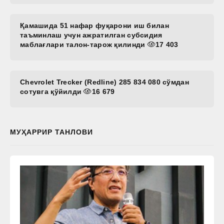
Қамашида 51 нафар фуқарони иш билан
таъминлаш учун ажратилган субсидия
маблағлари талон-тарож қилинди
17 403
Chevrolet Trecker (Redline) 285 834 080 сўмдан
сотувга қўйилди
16 679
МУҲАРРИР ТАНЛОВИ