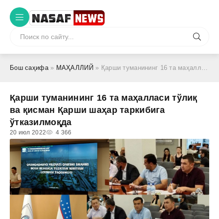
Бош саҳифа
»
МАҲАЛЛИЙ
» Қарши туманининг 16 та маҳаллаcи тўлиқ ва қисман Қарши шаҳар таркибига ўтказилмоқда
Қарши туманининг 16 та маҳаллаcи тўлиқ
ва қисман Қарши шаҳар таркибига
ўтказилмоқда
20 июл 2022
4 366