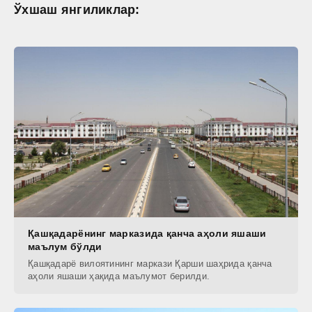
Ўхшаш янгиликлар:
Қашқадарёнинг марказида қанча аҳоли яшаши
маълум бўлди
Қашқадарё вилоятининг маркази Қарши шаҳрида қанча
аҳоли яшаши ҳақида маълумот берилди.