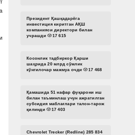
т
а
Президент Қашқадарёга
инвестиция киритган АҚШ
компанияси директори билан
учрашди
17 615
и
Косонлик тадбиркор Қарши
шаҳрида 20 млрд сўмлик
кўнгилочар мажмуа очди
17 468
Қамашида 51 нафар фуқарони иш
билан таъминлаш учун ажратилган
субсидия маблағлари талон-тарож
қилинди
17 403
Chevrolet Trecker (Redline) 285 834