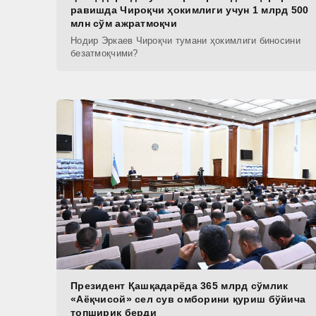
равишда Чироқчи ҳокимлиги учун 1 млрд 500
млн сўм ажратмоқчи
Нодир Эркаев Чироқчи тумани ҳокимлиги биносини
безатмоқчими?
Президент Қашқадарёда 365 млрд сўмлик
«Аёқчисой» сел сув омборини қуриш бўйича
топшириқ берди