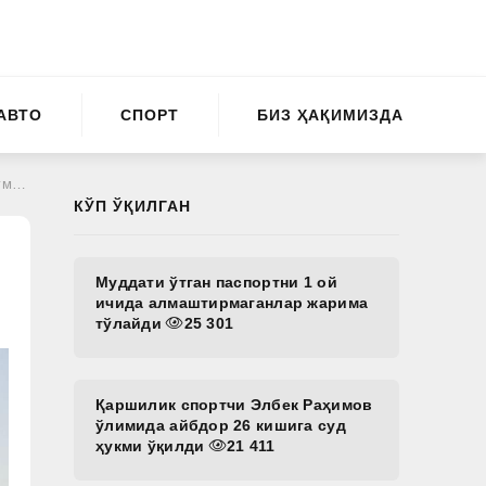
АВТО
СПОРТ
БИЗ ҲАҚИМИЗДА
ди
КЎП ЎҚИЛГАН
Муддати ўтган паспортни 1 ой
ичида алмаштирмаганлар жарима
тўлайди
25 301
Қаршилик спортчи Элбек Раҳимов
ўлимида айбдор 26 кишига суд
ҳукми ўқилди
21 411