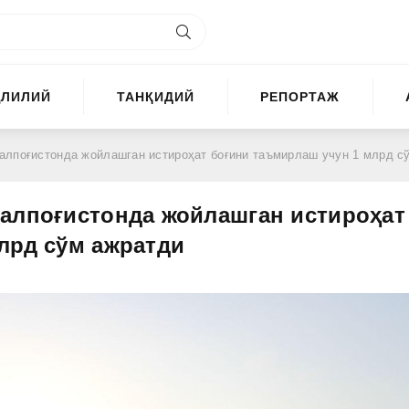
ҲЛИЛИЙ
ТАНҚИДИЙ
РЕПОРТАЖ
оғистонда жойлашган истироҳат боғини таъмирлаш учун 1 млрд сўм ажрат
алпоғистонда жойлашган истироҳат
лрд сўм ажратди