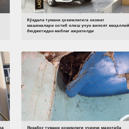
Кўкдала тумани ҳокимлигига хизмат
машиналари сотиб олиш учун вилоят маҳалли
бюджетидан маблағ ажратилди
ид
Яккабоғ тумани ҳокимлиги учинчи маротаба