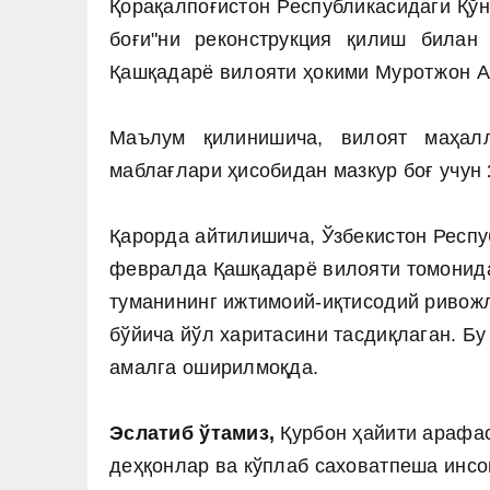
Қорақалпоғистон Республикасидаги Қў
боғи"ни реконструкция қилиш билан
Қашқадарё вилояти ҳокими Муротжон А
Маълум қилинишича,
вилоят маҳал
маблағлари ҳисобидан мазкур боғ учун
Қарорда айтилишича, Ўзбекистон Респу
февралда Қашқадарё вилояти томонида
туманининг ижтимоий-иқтисодий ривож
бўйича йўл харитасини тасдиқлаган. Б
амалга оширилмоқда.
Эслатиб ўтамиз,
Қурбон ҳайити арафас
деҳқонлар ва кўплаб саховатпеша инсо