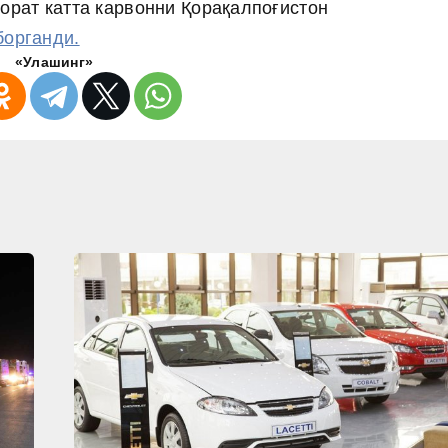
орат катта карвонни Қорақалпоғистон
органди.
«Улашинг»