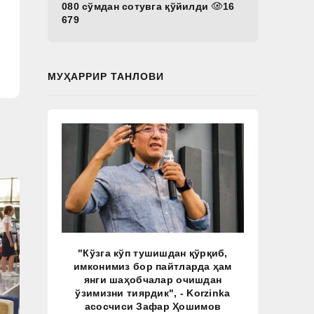
080 сўмдан сотувга қўйилди
16
679
МУҲАРРИР ТАНЛОВИ
"Кўзга кўп тушишдан қўрқиб,
имконимиз бор пайтларда ҳам
янги шаҳобчалар очишдан
ўзимизни тиярдик", - Korzinka
асосчиси Зафар Ҳошимов