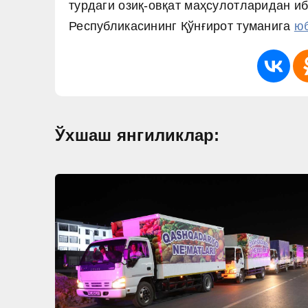
турдаги озиқ-овқат маҳсулотларидан иб
Республикасининг Қўнғирот туманига
юб
Ўхшаш янгиликлар: