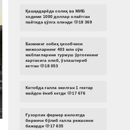
Қашқадарёда солиқ ва МИБ
ходими 1000 доллар олаётган
пайтида қўлга олинди
18 369
Банкнинг собиқ ҳисобчиси
мижозларнинг 403 млн сўм
маблағларини турмуш ўртоғининг
картасига олиб, ўзлаштириб
кетган
18 053
Китобда ғалла экилган 1 гектар
майдон ёниб кетди
17 676
Ғузорлик фермер вилоятда
биринчи бўлиб ғалла режасини
бажарди
17 635