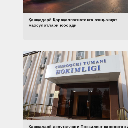
Қашқадарё Қорақалпоғистонга озиқ-овқат
маҳсулотлари юборди
Қашқадарё депутатлари Президент қарорига з