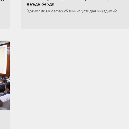
ваъда берди
Ҳокимлик бу сафар сўзининг устидан чиқадими?