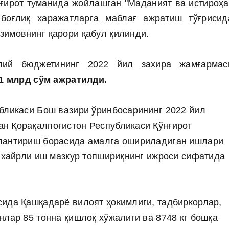
нғирот туманида жойлашган "Маданият ва истироҳа
 боғлиқ харажатларга маблағ ажратиш тўғрисид
зимовнинг қарори қабул қилинди.
лий бюджетининг 2022 йил захира жамғармас
1 млрд сўм ажратилди.
бликаси Бош вазири ўринбосарининг 2022 йил
н Қорақалпоғистон Республикаси Қўнғирот
лантириш борасида амалга ошириладиган ишлари
у хайрли иш мазкур топшириқнинг ижроси сифатида
ида Қашқадарё вилоят ҳокимлиги, тадбиркорлар,
нлар 85 тонна қишлоқ хўжалиги ва 8748 кг бошқа