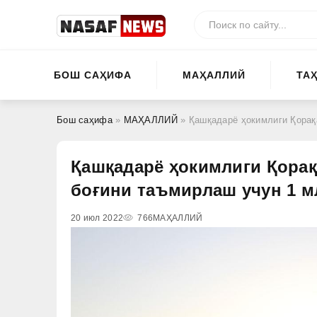
БОШ САҲИФА
МАҲАЛЛИЙ
ТА
Бош саҳифа
»
МАҲАЛЛИЙ
» Қашқадарё ҳокимлиги Қорақалп
Қашқадарё ҳокимлиги Қорақ
боғини таъмирлаш учун 1 м
20 июл 2022
766
МАҲАЛЛИЙ