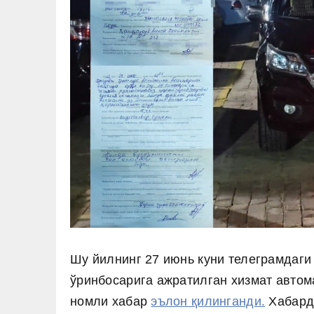
Шу йилнинг 27 июнь куни телеграмдаги
ўринбосарига ажратилган хизмат автом
номли хабар
эълон қилинганди.
Хабарда