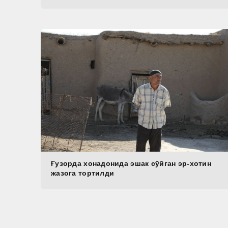
Ғузорда хонадонида эшак сўйган эр-хотин
жазога тортилди