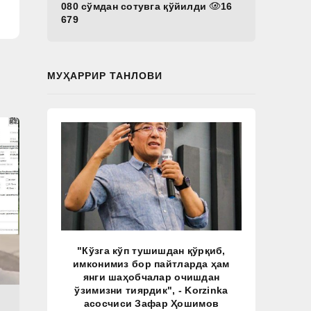
080 сўмдан сотувга қўйилди
16
679
МУҲАРРИР ТАНЛОВИ
"Кўзга кўп тушишдан қўрқиб,
имконимиз бор пайтларда ҳам
янги шаҳобчалар очишдан
ўзимизни тиярдик", - Korzinka
асосчиси Зафар Ҳошимов