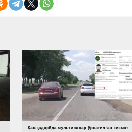
Қашқадарёда мультирадар ўрнатилган хизмат