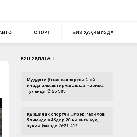
АВТО
СПОРТ
БИЗ ҲАҚИМИЗДА
КЎП ЎҚИЛГАН
Муддати ўтган паспортни 1 ой
ичида алмаштирмаганлар жарима
тўлайди
25 309
Қаршилик спортчи Элбек Раҳимов
ўлимида айбдор 26 кишига суд
ҳукми ўқилди
21 412