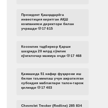
Президент Қашқадарёга
инвестиция киритган АҚШ
компанияси директори билан
учрашди
17 615
Косонлик тадбиркор Қарши
шаҳрида 20 млрд сўмлик
кўнгилочар мажмуа очди
17 468
Қамашида 51 нафар фуқарони иш
билан таъминлаш учун ажратилган
субсидия маблағлари талон-тарож
қилинди
17 403
Chevrolet Trecker (Redline) 285 834