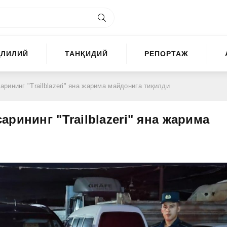
ҲЛИЛИЙ
ТАНҚИДИЙ
РЕПОРТАЖ
рининг "Trailblazeri" яна жарима майдонига тиқилди
рининг "Trailblazeri" яна жарима