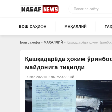
БОШ САҲИФА
МАҲАЛЛИЙ
ТА
Бош саҳифа
»
МАҲАЛЛИЙ
» Қашқадарёда ҳоким ўринбоса
Қашқадарёда ҳоким ўринбоса
майдонига тиқилди
16 июл 2022
2 969
МАҲАЛЛИЙ