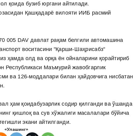
ол қоида бузиб юргани айтилади.
 юзасидан Қашқадарё вилояти ИИБ расмий
и 70 005 DAV давлат рақам белгили автомашина
ранспорт воситасини "Қарши-Шаҳрисабз"
из ҳамда олд ва орқа ён ойналарини қорайтириб
тон Республикаси Маъмурий жавобгарлик
исми ва 126-моддалари билан ҳайдовчига нисбатан
н.
вал ҳам қоидабузарлик содир қилганди ва ўшанда
нинг қишлоқ ва сув хўжалиги масалалари бўйича
тегишли экани айтилганди.
«Улашинг»