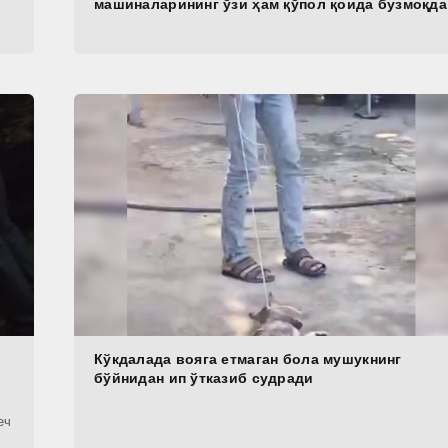
машиналарининг ўзи ҳам қўпол қоида бузмоқда
Кўкдалада вояга етмаган бола мушукнинг
бўйнидан ип ўтказиб судради
еч