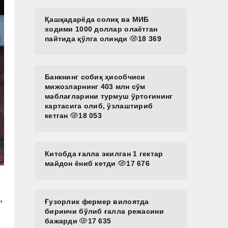
Қашқадарёда солиқ ва МИБ
ходими 1000 доллар олаётган
пайтида қўлга олинди
18 369
Банкнинг собиқ ҳисобчиси
мижозларнинг 403 млн сўм
маблағларини турмуш ўртоғининг
картасига олиб, ўзлаштириб
кетган
18 053
Китобда ғалла экилган 1 гектар
майдон ёниб кетди
17 676
Ғузорлик фермер вилоятда
"
биринчи бўлиб ғалла режасини
бажарди
17 635