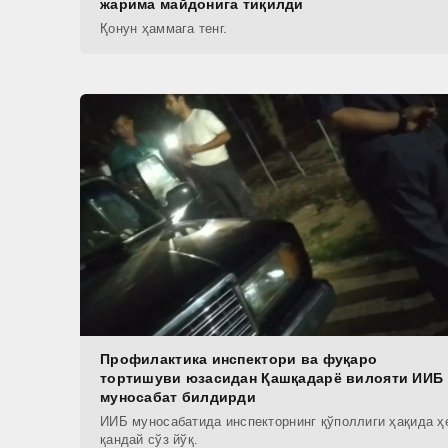
жарима майдонига тиқилди
Қонун ҳаммага тенг.
Профилактика инспектори ва фуқаро
тортишуви юзасидан Қашқадарё вилояти ИИБ
муносабат билдирди
ИИБ муносабатида инспекторнинг қўполлиги ҳақида ҳ
қандай сўз йўқ.