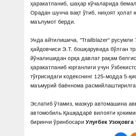
ҳаракатланиб, шаҳар кўчаларида бемал
Орадан шунча вақт ўтиб, ниҳоят ҳолат
маълумот берди.
Унда айтилишича, "Trailblazer" русумл
ҳайдовчиси Э.Т. бошқарувида бўлган т
йўналишидан орқа давлат рақам белгис
ҳаракатланиб юрганлиги учун Ўзбекис
тўғрисидаги кодекснинг 125-модда 5-қ
маъмурий баённома расмийлаштирилга
Эслатиб ўтамиз, мазкур автомашина ав
автомобиль Қашқадарё вилояти ҳокими
биринчи ўринбосари
Улуғбек Узоқовга