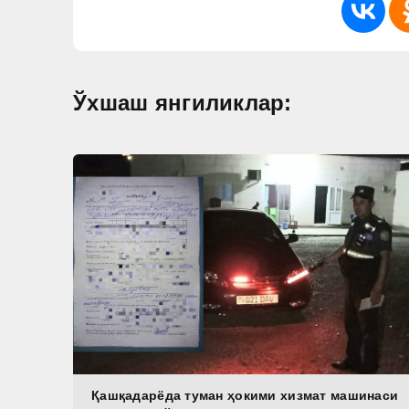
Ўхшаш янгиликлар:
Қашқадарёда туман ҳокими хизмат машинаси