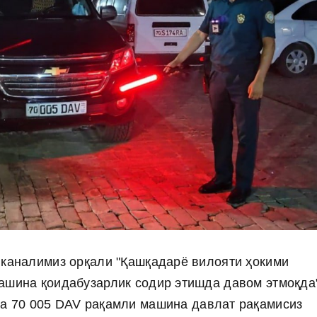
 каналимиз орқали "Қашқадарё вилояти ҳокими
ашина қоидабузарлик содир этишда давом этмоқда
 70 005 DAV рақамли машина давлат рақамисиз