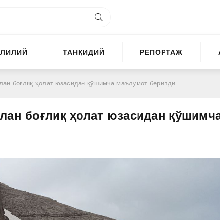
ҲЛИЛИЙ
ТАНҚИДИЙ
РЕПОРТАЖ
лан боғлиқ ҳолат юзасидан қўшимча маълумот берилди
лан боғлиқ ҳолат юзасидан қўшимч