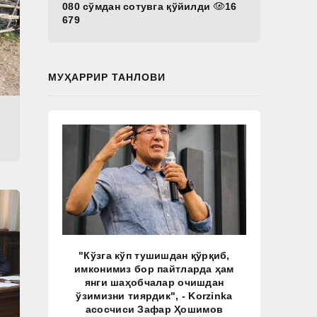
080 сўмдан сотувга қўйилди
16
679
МУҲАРРИР ТАНЛОВИ
"Кўзга кўп тушишдан қўрқиб,
имконимиз бор пайтларда ҳам
янги шаҳобчалар очишдан
ўзимизни тиярдик", - Korzinka
асосчиси Зафар Ҳошимов