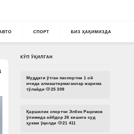
АВТО
СПОРТ
БИЗ ҲАҚИМИЗДА
КЎП ЎҚИЛГАН
а
Муддати ўтган паспортни 1 ой
ичида алмаштирмаганлар жарима
тўлайди
25 309
Қаршилик спортчи Элбек Раҳимов
ўлимида айбдор 26 кишига суд
ҳукми ўқилди
21 411