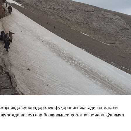
 жарликда сурхондарёлик фуқаронинг жасади топилгани
вқулодда вазиятлар бошқармаси ҳолат юзасидан қўшимча