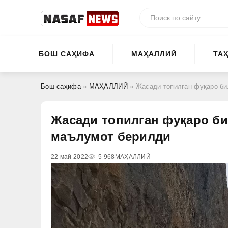
БОШ САҲИФА
МАҲАЛЛИЙ
ТА
Бош саҳифа
»
МАҲАЛЛИЙ
» Жасади топилган фуқаро би
Жасади топилган фуқаро би
маълумот берилди
22 май 2022
5 968
МАҲАЛЛИЙ