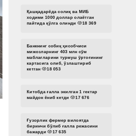
Қашқадарёда солиқ ва МИБ
ходими 1000 доллар олаётган
пайтида қўлга олинди
18 369
Банкнинг собиқ ҳисобчиси
мижозларнинг 403 млн сўм
маблағларини турмуш ўртоғининг
картасига олиб, ўзлаштириб
кетган
18 053
Китобда ғалла экилган 1 гектар
майдон ёниб кетди
17 676
Ғузорлик фермер вилоятда
биринчи бўлиб ғалла режасини
бажарди
17 635