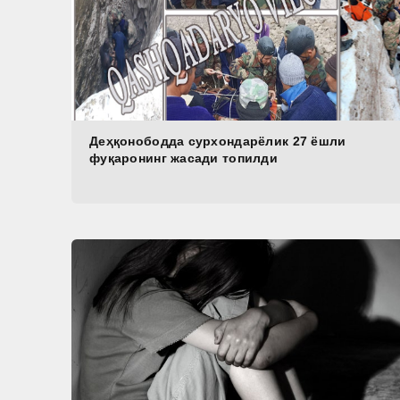
Деҳқонободда сурхондарёлик 27 ёшли
фуқаронинг жасади топилди