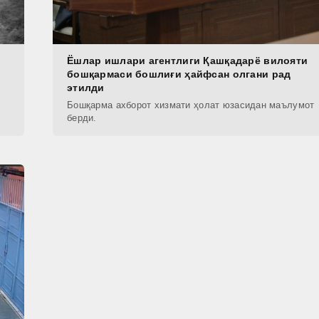
Ёшлар ишлари агентлиги Қашқадарё вилояти
бошқармаси бошлиғи ҳайфсан олгани рад
этилди
Бошқарма ахборот хизмати ҳолат юзасидан маълумот
берди.