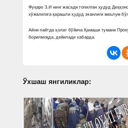
Фуқаро З.И нинг жасади топилган ҳудуд Деҳқо
хўжалигига қарашли ҳудуд эканлиги маълум бў
Айни пайтда ҳолат бўйича Қамаши тумани Прок
борилмоқда, дейилади хабарда.
Ўхшаш янгиликлар: