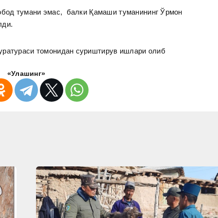
нобод тумани эмас, балки Қамаши туманининг Ўрмон
лди.
уратураси томонидан суриштирув ишлари олиб
«Улашинг»