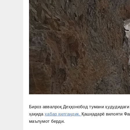
Бироз аввалроқ Деҳқонобод тумани ҳудудидаги
ҳақида
хабар қилгандик.
Қашқадарё вилояти Фа
маълумот берди.