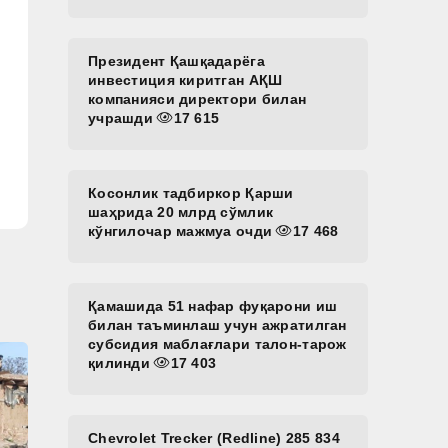
Президент Қашқадарёга
инвестиция киритган АҚШ
компанияси директори билан
учрашди
17 615
Косонлик тадбиркор Қарши
шаҳрида 20 млрд сўмлик
кўнгилочар мажмуа очди
17 468
Қамашида 51 нафар фуқарони иш
билан таъминлаш учун ажратилган
субсидия маблағлари талон-тарож
қилинди
17 403
Chevrolet Trecker (Redline) 285 834