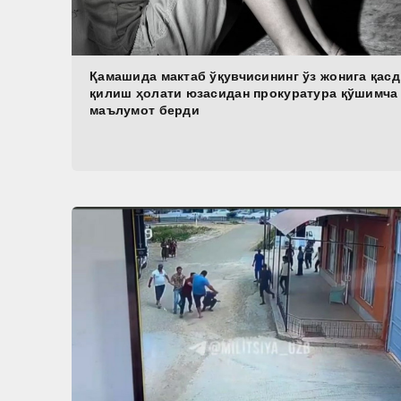
Қамашида мактаб ўқувчисининг ўз жонига қасд
қилиш ҳолати юзасидан прокуратура қўшимча
маълумот берди