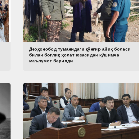
Деҳқонобод туманидаги қўнғир айиқ боласи
билан боғлиқ ҳолат юзасидан қўшимча
маълумот берилди