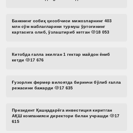
Банкнинг собиқ ҳисобчиси мижозларнинг 403
млн сўм маблағларини турмуш ўртоғининг
картасига олиб, ўзлаштириб кетган
18 053
Китобда ғалла экилган 1 гектар майдон ёниб
кетди
17 676
Ғузорлик фермер вилоятда биринчи бўлиб ғалла
режасини бажарди
17 635
Президент Қашқадарёга инвестиция киритган
АҚШ компанияси директори билан учрашди
17
615