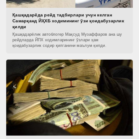
Қашқадарёда рейд тадбирлари учун келган
Самарқанд ЙҲХБ ходимининг ўзи қоидабузарлик
қилди
Қашқадарёлик автоблогер Мақсуд Музаффаров ана шу
рейдларда ЙПХ ходимларининг ўзлари ҳам
қоидабузарлик содир қилганини маълум қилди.