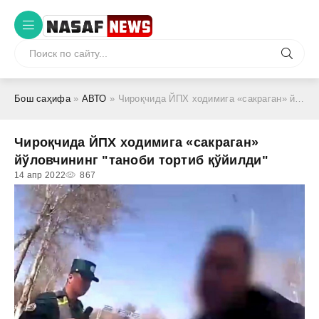
Бош саҳифа
»
АВТО
» Чироқчида ЙПХ ходимига «сакраган» йўловчининг "таноби тортиб қўйилди"
Чироқчида ЙПХ ходимига «сакраган»
йўловчининг "таноби тортиб қўйилди"
14 апр 2022
867