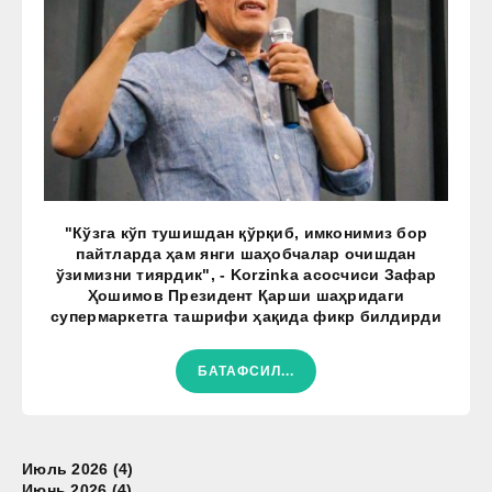
"Кўзга кўп тушишдан қўрқиб, имконимиз бор
пайтларда ҳам янги шаҳобчалар очишдан
ўзимизни тиярдик", - Korzinka асосчиси Зафар
Ҳошимов Президент Қарши шаҳридаги
супермаркетга ташрифи ҳақида фикр билдирди
БАТАФСИЛ...
Июль 2026 (4)
Июнь 2026 (4)