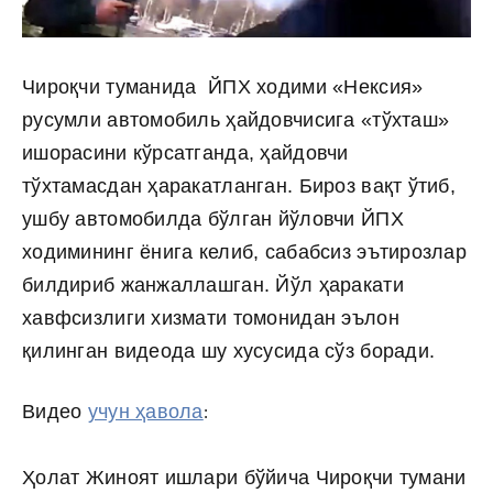
Чироқчи туманида ЙПХ ходими «Нексия»
русумли автомобиль ҳайдовчисига «тўхташ»
ишорасини кўрсатганда, ҳайдовчи
тўхтамасдан ҳаракатланган. Бироз вақт ўтиб,
ушбу автомобилда бўлган йўловчи ЙПХ
ходимининг ёнига келиб, сабабсиз эътирозлар
билдириб жанжаллашган. Йўл ҳаракати
хавфсизлиги хизмати томонидан эълон
қилинган видеода шу хусусида сўз боради.
Видео
учун ҳавола
:
Ҳолат Жиноят ишлари бўйича Чироқчи тумани