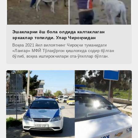
Эшакларни ёш бола олдида калтаклаган
эркаклар топилди. Улар Чироқчидан
Воқеа 2021 йил вилоятнинг Чироқчи туманидаги
«Лангар» МФЙ Тўлақўрғон қишлоғида содир бўлган
бўлиб, воқеа иштирокчилари ота-ўғиллар бўлган.