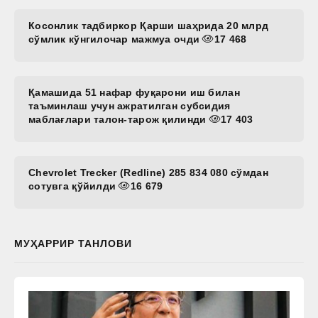
Косонлик тадбиркор Қарши шаҳрида 20 млрд
сўмлик кўнгилочар мажмуа очди
17 468
Қамашида 51 нафар фуқарони иш билан
таъминлаш учун ажратилган субсидия
маблағлари талон-тарож қилинди
17 403
Chevrolet Trecker (Redline) 285 834 080 сўмдан
сотувга қўйилди
16 679
МУҲАРРИР ТАНЛОВИ