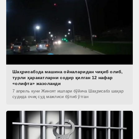
Шаҳрисабзда машина ойналаридан чиқиб олиб,
турли ҳаракатларни содир қилган 12 нафар
«олифта» жазоланди
7 апрель куни Жиноят ишлари бўйича Шаҳрисабз шаҳар
судида очиқ суд мажлиси бўлиб ўтган