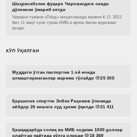
Шаҳрисабзлик фуқаро Чироқчидаги савдо
дўконини ўмариб кетди
Чироқчи тумани «Обод» маҳалласида яшовчи K.O. 2022
йил 11 март куни туман ИИБга ариза билан мурожаат
қилди.
КЎП ЎҚИЛГАН
Муддати ўтган паспортни 1 ой ичида
алмаштирмаганлар жарима тўлайди
25 305
Қаршилик спортчи Элбек Раҳимов ўлимида
айбдор 26 кишига суд ҳукми ўқилди
21 411
Қашқадарёда солиқ ва МИБ ходими 1000 доллар
олаётган пайтида қўлга олинди
18 369