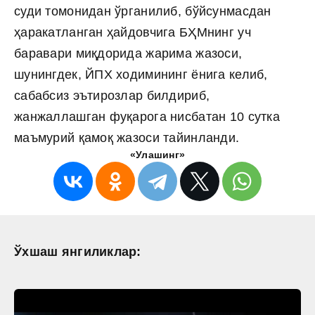
суди томонидан ўрганилиб, бўйсунмасдан
ҳаракатланган ҳайдовчига БҲМнинг уч
баравари миқдорида жарима жазоси,
шунингдек, ЙПХ ходимининг ёнига келиб,
сабабсиз эътирозлар билдириб,
жанжаллашган фуқарога нисбатан 10 сутка
маъмурий қамоқ жазоси тайинланди.
«Улашинг»
Ўхшаш янгиликлар: