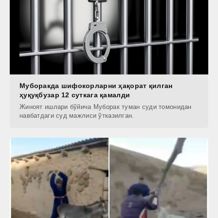
Муборакда шифокорларни ҳақорат қилган
ҳуқуқбузар 12 суткага қамалди
Жиноят ишлари бўйича Муборак туман суди томонидан
навбатдаги суд мажлиси ўтказилган.