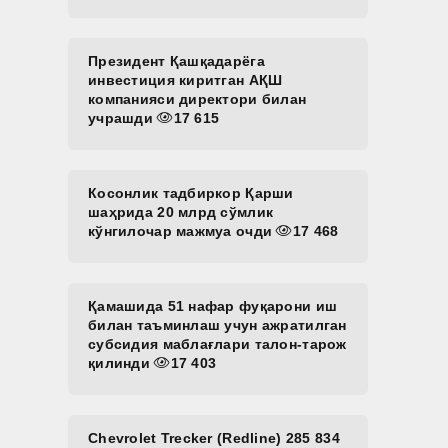
Президент Қашқадарёга
инвестиция киритган АҚШ
компанияси директори билан
учрашди
17 615
Косонлик тадбиркор Қарши
шаҳрида 20 млрд сўмлик
кўнгилочар мажмуа очди
17 468
Қамашида 51 нафар фуқарони иш
билан таъминлаш учун ажратилган
субсидия маблағлари талон-тарож
қилинди
17 403
Chevrolet Trecker (Redline) 285 834