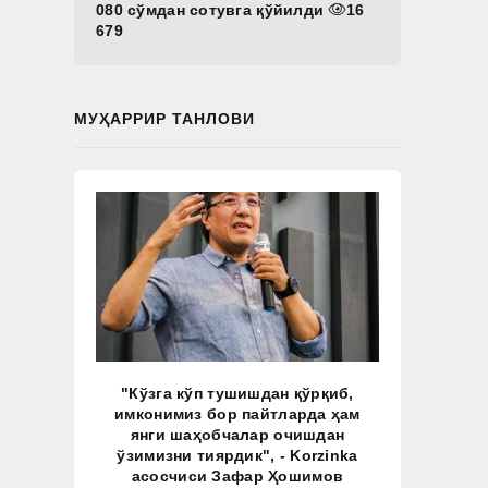
080 сўмдан сотувга қўйилди
16
679
МУҲАРРИР ТАНЛОВИ
"Кўзга кўп тушишдан қўрқиб,
имконимиз бор пайтларда ҳам
янги шаҳобчалар очишдан
ўзимизни тиярдик", - Korzinka
асосчиси Зафар Ҳошимов