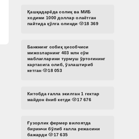
Қашқадарёда солиқ ва МИБ
ходими 1000 доллар олаётган
пайтида қўлга олинди
18 369
Банкнинг собиқ ҳисобчиси
мижозларнинг 403 млн сўм
маблағларини турмуш ўртоғининг
картасига олиб, ўзлаштириб
кетган
18 053
Китобда ғалла экилган 1 гектар
майдон ёниб кетди
17 676
Ғузорлик фермер вилоятда
биринчи бўлиб ғалла режасини
бажарди
17 635