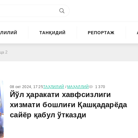
ҲЛИЛИЙ
ТАНҚИДИЙ
РЕПОРТАЖ
ца 2
08 окт 2024, 17:25
ТАҲЛИЛИЙ
/
МАҲАЛЛИЙ
1 370
Йўл ҳаракати хавфсизлиги
хизмати бошлиғи Қашқадарёда
сайёр қабул ўтказди