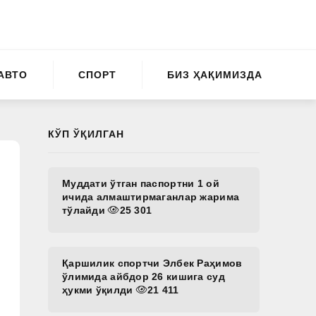
АВТО
СПОРТ
БИЗ ҲАҚИМИЗДА
КЎП ЎҚИЛГАН
Муддати ўтган паспортни 1 ой
ичида алмаштирмаганлар жарима
тўлайди
25 301
Қаршилик спортчи Элбек Раҳимов
ўлимида айбдор 26 кишига суд
ҳукми ўқилди
21 411