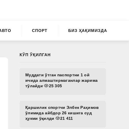
АВТО
СПОРТ
БИЗ ҲАҚИМИЗДА
КЎП ЎҚИЛГАН
Муддати ўтган паспортни 1 ой
ичида алмаштирмаганлар жарима
тўлайди
25 305
Қаршилик спортчи Элбек Раҳимов
ўлимида айбдор 26 кишига суд
ҳукми ўқилди
21 411