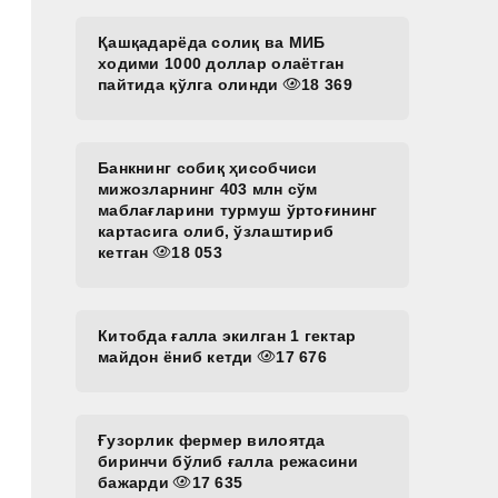
Қашқадарёда солиқ ва МИБ
ходими 1000 доллар олаётган
пайтида қўлга олинди
18 369
Банкнинг собиқ ҳисобчиси
мижозларнинг 403 млн сўм
маблағларини турмуш ўртоғининг
картасига олиб, ўзлаштириб
кетган
18 053
Китобда ғалла экилган 1 гектар
майдон ёниб кетди
17 676
Ғузорлик фермер вилоятда
биринчи бўлиб ғалла режасини
бажарди
17 635