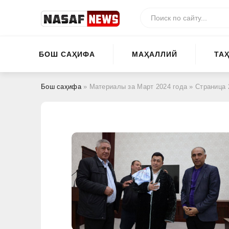
БОШ САҲИФА
МАҲАЛЛИЙ
ТА
Бош саҳифа
» Материалы за Март 2024 года » Страница 