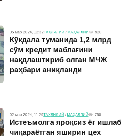
05 мар 2024, 12:32
ТАҲЛИЛИЙ
/
МАҲАЛЛИЙ
920
Кўкдала туманида 1,2 млрд
сўм кредит маблағини
нақдлаштириб олган МЧЖ
раҳбари аниқланди
02 мар 2024, 11:29
ТАҲЛИЛИЙ
/
МАҲАЛЛИЙ
750
Истеъмолга яроқсиз ёғ ишлаб
чиқараётган яширин цех