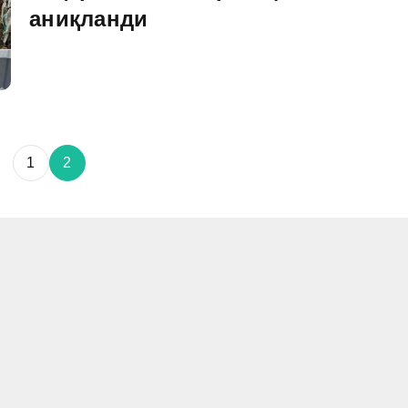
аниқланди
1
2