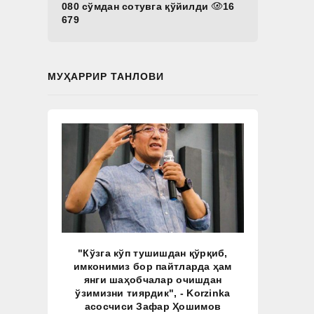
080 сўмдан сотувга қўйилди
16
679
МУҲАРРИР ТАНЛОВИ
"Кўзга кўп тушишдан қўрқиб,
имконимиз бор пайтларда ҳам
янги шаҳобчалар очишдан
ўзимизни тиярдик", - Korzinka
асосчиси Зафар Ҳошимов