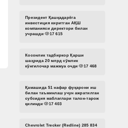
Президент Қашқадарёга
инвестиция киритган АҚШ
компанияси директори билан
учрашди
17 615
Косонлик тадбиркор Қарши
шаҳрида 20 млрд сўмлик
кўнгилочар мажмуа очди
17 468
Қамашида 51 нафар фуқарони иш
билан таъминлаш учун ажратилган
субсидия маблағлари талон-тарож
қилинди
17 403
Chevrolet Trecker (Redline) 285 834